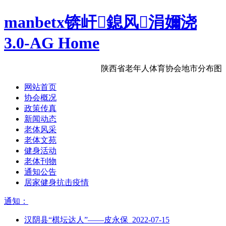
manbetx锛屽鎴风涓嬭浇
3.0-AG Home
陕西省老年人体育协会地市分布图
网站首页
协会概况
政策传真
新闻动态
老体风采
老体文苑
健身活动
老体刊物
通知公告
居家健身抗击疫情
通知：
汉阴县“棋坛达人”——皮永保 2022-07-15