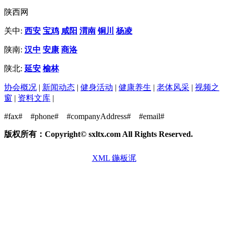
陕西网
关中:
西安
宝鸡
咸阳
渭南
铜川
杨凌
陕南:
汉中
安康
商洛
陕北:
延安
榆林
协会概况
|
新闻动态
|
健身活动
|
健康养生
|
老体风采
|
视频之
窗
|
资料文库
|
#fax#
#phone#
#companyAddress#
#email#
版权所有：Copyright© sxltx.com All Rights Reserved.
XML 鍦板浘