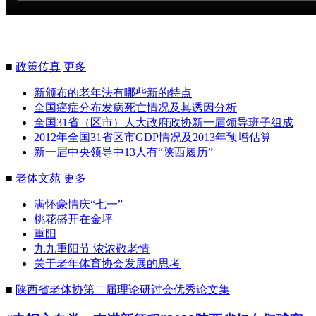
■
政策传真
更多
新颁布的老年法有哪些新的特点
全国癌症分布发病死亡情况及其诱因分析
全国31省（区市）人大政府政协新一届领导班子组成
2012年全国31省区市GDP情况及2013年预增估算
新一届中央领导中13人有“陕西履历”
■
老体文苑
更多
满怀豪情庆“七一”
桃花盛开在金坪
重阳
九九重阳节 浓浓敬老情
关于老年体育协会发展的思考
■
陕西省老体协第二届理论研讨会优秀论文集