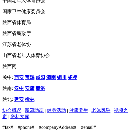
中国老年人体育协会
国家卫生健康委员会
陕西省体育局
陕西省民政厅
江苏省老体协
山西省老年人体育协会
陕西网
关中:
西安
宝鸡
咸阳
渭南
铜川
杨凌
陕南:
汉中
安康
商洛
陕北:
延安
榆林
协会概况
|
新闻动态
|
健身活动
|
健康养生
|
老体风采
|
视频之
窗
|
资料文库
|
#fax#
#phone#
#companyAddress#
#email#