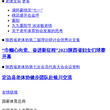
■
老体文苑
更多
满怀豪情庆“七一”
桃花盛开在金坪
重阳
九九重阳节 浓浓敬老情
关于老年体育协会发展的思考
■
陕西省老体协第二届理论研讨会优秀论文集
“巾帼心向党、奋进新征程”2023陕西省妇女们球赛
开幕
■
陕西省老体协第七次会员代表大会会议资料
定边县老体协健步团队赴银川交流
友情链接
国家体育总局