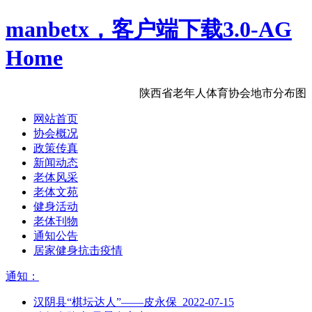
manbetx，客户端下载3.0-AG
Home
陕西省老年人体育协会地市分布图
网站首页
协会概况
政策传真
新闻动态
老体风采
老体文苑
健身活动
老体刊物
通知公告
居家健身抗击疫情
通知：
汉阴县“棋坛达人”——皮永保 2022-07-15