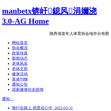
manbetx锛屽鎴风涓嬭浇
3.0-AG Home
陕西省老年人体育协会地市分布图
网站首页
协会概况
政策传真
新闻动态
老体风采
老体文苑
健身活动
老体刊物
通知公告
居家健身抗击疫情
通知：
骑行在路上 风景在心中 2022-03-31