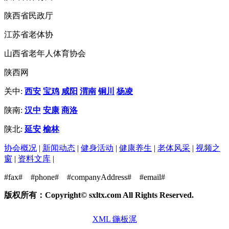
陕西省民政厅
江苏省老体协
山西省老年人体育协会
陕西网
关中:
西安
宝鸡
咸阳
渭南
铜川
杨凌
陕南:
汉中
安康
商洛
陕北:
延安
榆林
协会概况
|
新闻动态
|
健身活动
|
健康养生
|
老体风采
|
视频之
窗
|
资料文库
|
#fax#
#phone#
#companyAddress#
#email#
版权所有：Copyright© sxltx.com All Rights Reserved.
XML 鍦板浘