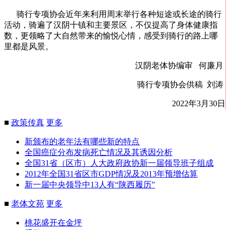
骑行专项协会近年来利用周末举行各种短途或长途的骑行
活动，骑遍了汉阴十镇和主要景区，不仅提高了身体健康指
数，更领略了大自然带来的愉悦心情，感受到骑行的路上哪
里都是风景。
汉阴老体协编审 何廉月
骑行专项协会供稿 刘涛
2022年3月30日
■
政策传真
更多
新颁布的老年法有哪些新的特点
全国癌症分布发病死亡情况及其诱因分析
全国31省（区市）人大政府政协新一届领导班子组成
2012年全国31省区市GDP情况及2013年预增估算
新一届中央领导中13人有“陕西履历”
■
老体文苑
更多
桃花盛开在金坪