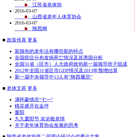
■
江苏省老体协
2016-03-07
■
山西省老年人体育协会
2016-03-07
■
陕西网
■
政策传真
更多
新颁布的老年法有哪些新的特点
全国癌症分布发病死亡情况及其诱因分析
全国31省（区市）人大政府政协新一届领导班子组成
2012年全国31省区市GDP情况及2013年预增估算
新一届中央领导中13人有“陕西履历”
■
老体文苑
更多
满怀豪情庆“七一”
桃花盛开在金坪
重阳
九九重阳节 浓浓敬老情
关于老年体育协会发展的思考
■
陕西省老体协第二届理论研讨会优秀论文集