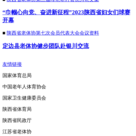
“巾帼心向党、奋进新征程”2023陕西省妇女们球赛
开幕
■
陕西省老体协第七次会员代表大会会议资料
定边县老体协健步团队赴银川交流
友情链接
国家体育总局
中国老年人体育协会
国家卫生健康委员会
陕西省体育局
陕西省民政厅
江苏省老体协