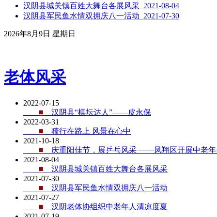
汉阴县城关镇百姓大舞台各展风采 2021-08-04
汉阴县军民鱼水情双拥庆八一活动 2021-07-30
2026年8月9日 星期日
老体风采
2022-07-15
■
汉阴县“棋坛达人”——皮永保
2022-03-31
■
骑行在路上 风景在心中
2021-10-18
■
庆重阳佳节，展乒乓风采 ——凤翔区开展中老年
2021-08-04
■
汉阴县城关镇百姓大舞台各展风采
2021-07-30
■
汉阴县军民鱼水情双拥庆八一活动
2021-07-27
■
汉阴老体协组织中老年人清凉度夏
2021-07-19