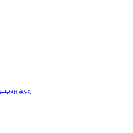
乒乓球比赛活动