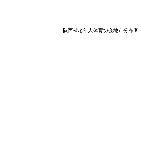
陕西省老年人体育协会地市分布图