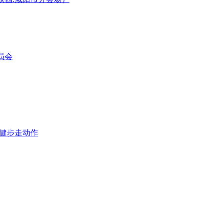
员会
健步走动作