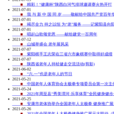
■
精彩！“健康杯”陕西白河气排球邀请赛火热开打
2021-07-01
■
我 与 新 中 国 同 岁 ——敬献给中国共产党百年
2021-07-01
■
竭尽全力 持之以恒 为“老”服务 ——记紫阳县
2021-07-01
■
唱起山歌颂党恩 ——献给建党一百周年
2021-07-12
■
山城举盛会 老年展风采
2021-07-07
■
紫阳棋手王志荣在三省六市象棋赛中取得好成绩
2021-07-07
■
陕西省老年人持杖健走交流活动(剪影)
2021-06-02
■
“六.一”也是老年人的节日
2021-05-21
■
中国老年人体育协会太极拳专项委员会第一次主
2021-05-24
■
2021年周至县“秀美渭河·乐享体育”全民健身健
2021-05-25
■
安康市老体协举办全国老年人太极拳 健身推广展
2021-05-26
■
2021年全国老年人太极拳健身推广展示大联动（