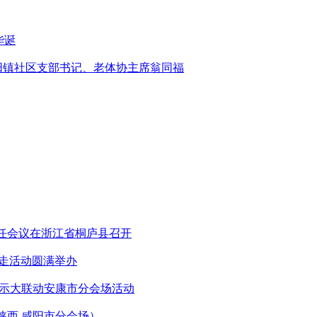
华诞
向阳镇社区支部书记、老体协主席翁同福
任会议在浙江省桐庐县召开
步走活动圆满举办
示大联动安康市分会场活动
陕西.咸阳市分会场）