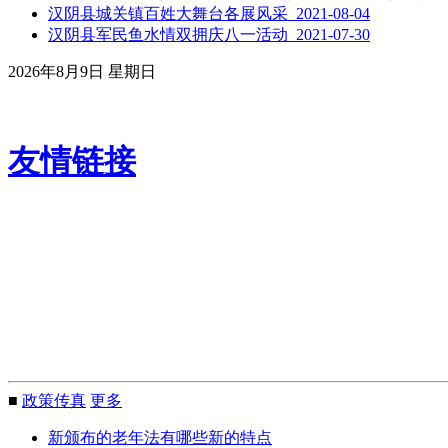
汉阴县城关镇百姓大舞台各展风采 2021-08-04
汉阴县军民鱼水情双拥庆八一活动 2021-07-30
2026年8月9日 星期日
友情链接
■
政策传真
更多
新颁布的老年法有哪些新的特点