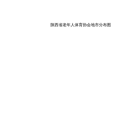
陕西省老年人体育协会地市分布图