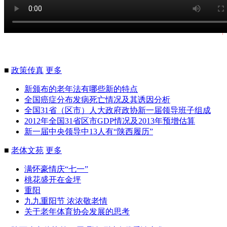
■
政策传真
更多
新颁布的老年法有哪些新的特点
全国癌症分布发病死亡情况及其诱因分析
全国31省（区市）人大政府政协新一届领导班子组成
2012年全国31省区市GDP情况及2013年预增估算
新一届中央领导中13人有“陕西履历”
■
老体文苑
更多
满怀豪情庆“七一”
桃花盛开在金坪
重阳
九九重阳节 浓浓敬老情
关于老年体育协会发展的思考