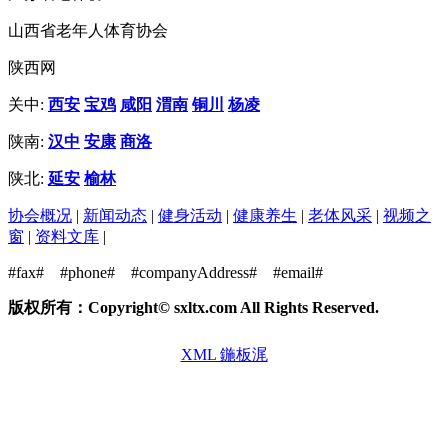
山西省老年人体育协会
陕西网
关中:
西安
宝鸡
咸阳
渭南
铜川
杨凌
陕南:
汉中
安康
商洛
陕北:
延安
榆林
协会概况
|
新闻动态
|
健身活动
|
健康养生
|
老体风采
|
视频之
窗
|
资料文库
|
#fax#
#phone#
#companyAddress#
#email#
版权所有：Copyright© sxltx.com All Rights Reserved.
XML 鍦板浘