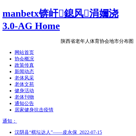
manbetx锛屽鎴风涓嬭浇
3.0-AG Home
陕西省老年人体育协会地市分布图
网站首页
协会概况
政策传真
新闻动态
老体风采
老体文苑
健身活动
老体刊物
通知公告
居家健身抗击疫情
通知：
汉阴县“棋坛达人”——皮永保 2022-07-15