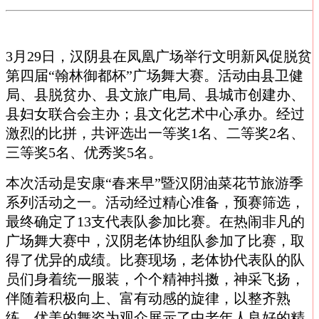
3
月
29
日，汉阴县在凤凰广场举行文明新风促脱贫
第四届
“
翰林御都杯
”
广场舞大赛。活动由县卫健
局、县脱贫办、县文旅广电局、县城市创建办、
县妇女联合会主办；县文化艺术中心承办。经过
激烈的比拼，共评选出一等奖
1
名、二等奖
2
名、
三等奖
5
名、优秀奖
5
名。
本次活动是安康“春来早”暨汉阴油菜花节旅游季
系列活动之一。活动经过精心准备，预赛筛选，
最终确定了
13
支代表队参加比赛。在热闹非凡的
广场舞大赛中，汉阴老体协组队参加了比赛，取
得了优异的成绩。比赛现场，老体协代表队的队
员们身着统一服装，个个精神抖擞，神采飞扬，
伴随着积极向上、富有动感的旋律，以整齐熟
练、优美的舞姿为观众展示了中老年人良好的精