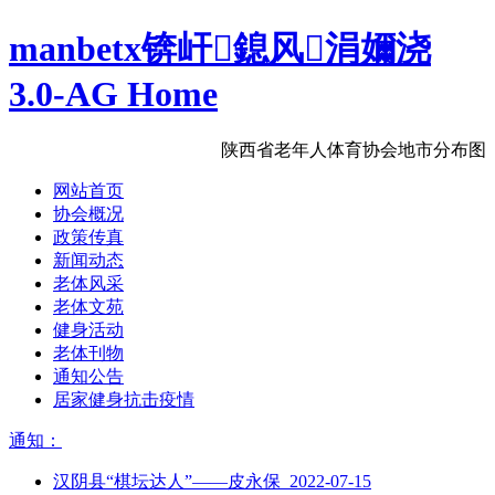
manbetx锛屽鎴风涓嬭浇
3.0-AG Home
陕西省老年人体育协会地市分布图
网站首页
协会概况
政策传真
新闻动态
老体风采
老体文苑
健身活动
老体刊物
通知公告
居家健身抗击疫情
通知：
汉阴县“棋坛达人”——皮永保 2022-07-15