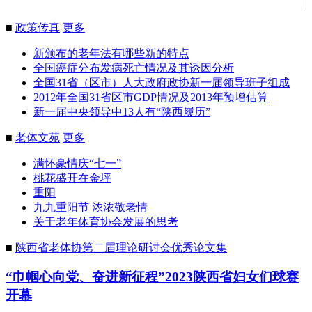
■
政策传真
更多
新颁布的老年法有哪些新的特点
全国癌症分布发病死亡情况及其诱因分析
全国31省（区市）人大政府政协新一届领导班子组成
2012年全国31省区市GDP情况及2013年预增估算
新一届中央领导中13人有“陕西履历”
■
老体文苑
更多
满怀豪情庆“七一”
桃花盛开在金坪
重阳
九九重阳节 浓浓敬老情
关于老年体育协会发展的思考
■
陕西省老体协第二届理论研讨会优秀论文集
“巾帼心向党、奋进新征程”2023陕西省妇女们球赛
开幕