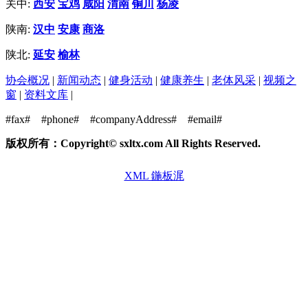
关中:
西安
宝鸡
咸阳
渭南
铜川
杨凌
陕南:
汉中
安康
商洛
陕北:
延安
榆林
协会概况
|
新闻动态
|
健身活动
|
健康养生
|
老体风采
|
视频之
窗
|
资料文库
|
#fax#
#phone#
#companyAddress#
#email#
版权所有：Copyright© sxltx.com All Rights Reserved.
XML 鍦板浘