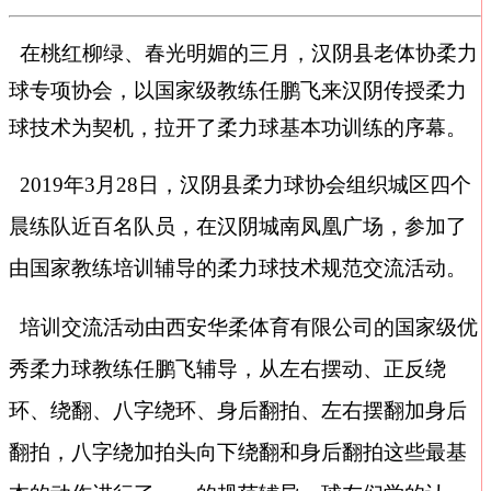
在桃红柳绿、春光明媚的三月，汉阴县老体协柔力
球专项协会，以国家级教练任鹏飞来汉阴传授柔力
球技术为契机，拉开了柔力球基本功训练的序幕。
2019
年
3
月
28
日，汉阴县柔力球协会组织城区四个
晨练队近百名队员，在汉阴城南凤凰广场，参加了
由国家教练培训辅导的柔力球技术规范交流活动。
培训交流活动由西安华柔体育有限公司的国家级优
秀柔力球教练任鹏飞辅导，从左右摆动、正反绕
环、绕翻、八字绕环、身后翻拍、左右摆翻加身后
翻拍，八字绕加拍头向下绕翻和身后翻拍这些最基