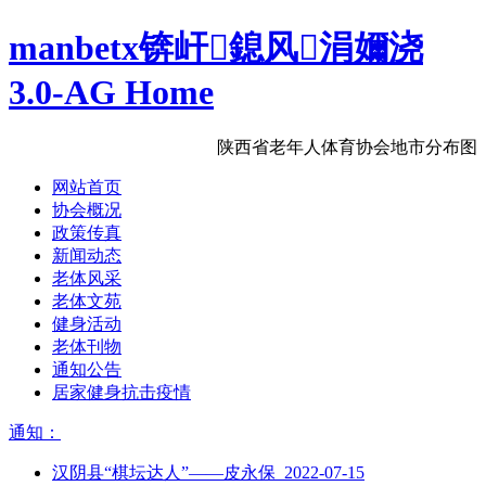
manbetx锛屽鎴风涓嬭浇
3.0-AG Home
陕西省老年人体育协会地市分布图
网站首页
协会概况
政策传真
新闻动态
老体风采
老体文苑
健身活动
老体刊物
通知公告
居家健身抗击疫情
通知：
汉阴县“棋坛达人”——皮永保 2022-07-15