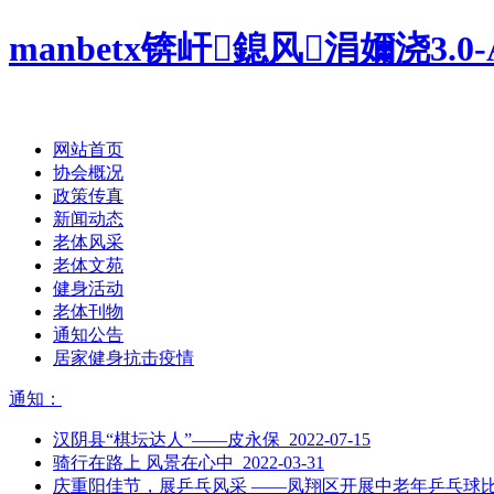
manbetx锛屽鎴风涓嬭浇3.0-
网站首页
协会概况
政策传真
新闻动态
老体风采
老体文苑
健身活动
老体刊物
通知公告
居家健身抗击疫情
通知：
汉阴县“棋坛达人”——皮永保 2022-07-15
骑行在路上 风景在心中 2022-03-31
庆重阳佳节，展乒乓风采 ——凤翔区开展中老年乒乓球比赛活动