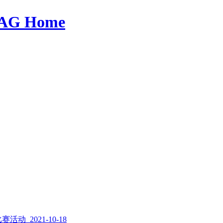
AG Home
 2021-10-18