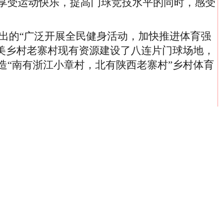
享受运动快乐，提高门球竞技水平的同时，感受
出的
“
广泛开展全民健身活动，加快推进体育强
美乡村老寨村现有资源建设了八连片门球场地，
造
“
南有浙江小章村，北有陕西老寨村
”
乡村体育