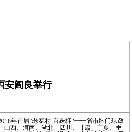
西安阎良举行
2018
年首届
“
老寨村
·
百跃杯
”
十一省市区门球邀
、山西、河南、湖北、四川、甘肃、宁夏、重