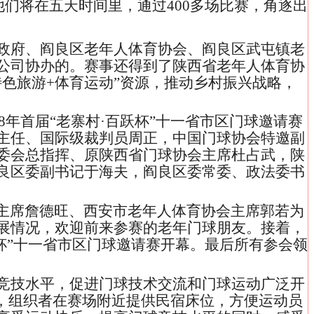
他们将在五天时间里，通过
400
多场比赛，角逐出
政府、阎良区老年人体育协会、阎良区武屯镇老
公司协办的。赛事还得到了陕西省老年人体育协
特色旅游
+
体育运动
”
资源，推动乡村振兴战略，
8
年首届
“
老寨村
·
百跃杯
”
十一省市区门球邀请赛
主任、国际级裁判员周正，中国门球协会特邀副
委会总指挥、原陕西省门球协会主席杜占武，陕
良区委副书记于海夫，阎良区委常委、政法委书
主席詹德旺、西安市老年人体育协会主席郭若为
展情况，欢迎前来参赛的老年门球朋友。接着，
杯
”
十一省市区门球邀请赛开幕。最后所有参会领
竞技水平，促进门球技术交流和门球运动广泛开
，组织者在赛场附近提供民宿床位，方便运动员