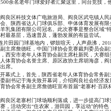
队
500
余名老年门球爱好者汇聚这里，同台竞技，
阎良区科技文体广电旅游局、阎良区武屯镇人民
协会、陕西省达人门球俱乐部、申体体育发展有限
跃羊乳集团有限公司冠名。此次赛事是整合区域
“
乡村最基层，迅速普及，蓬勃发展的有益尝试。
连片田园门球基地内，锣鼓喧天，人声鼎沸，
201
务副主席詹德旺，中国门球协会竞赛裁判委员会副
为，西安市老年人体育协会副主席杜新民，大赛组
年人体育协会名誉主席、原区政协主席胡海彦，阎
宾出席。
开幕式上，首先，陕西省老年人体育协会常务副
区委副书记于海夫致开幕词，介绍阎良社会经济发
体育协会常务副主席詹德旺宣布首届
“
老寨村
·
百跃
良区老寨村门球场顺利落成，进一步提高门球
大赛，活动突出
“
住农家，游田园，享运动
”
的特色