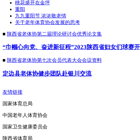
桃花盛开在金坪
重阳
九九重阳节 浓浓敬老情
关于老年体育协会发展的思考
■
陕西省老体协第二届理论研讨会优秀论文集
“巾帼心向党、奋进新征程”2023陕西省妇女们球赛
■
陕西省老体协第七次会员代表大会会议资料
定边县老体协健步团队赴银川交流
友情链接
国家体育总局
中国老年人体育协会
国家卫生健康委员会
陕西省体育局