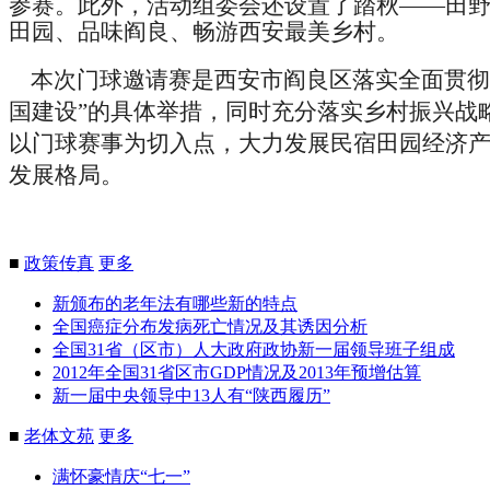
参赛。此外，活动组委会还设置了踏秋
——
田
田园、品味阎良、畅游西安最美乡村。
本次门球邀请赛是西安市阎良区落实全面贯彻
国建设
”
的具体举措，同时充分落实乡村振兴战
以门球赛事为切入点，大力发展民宿田园经济
发展格局。
■
政策传真
更多
新颁布的老年法有哪些新的特点
全国癌症分布发病死亡情况及其诱因分析
全国31省（区市）人大政府政协新一届领导班子组成
2012年全国31省区市GDP情况及2013年预增估算
新一届中央领导中13人有“陕西履历”
■
老体文苑
更多
满怀豪情庆“七一”