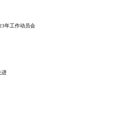
023年工作动员会
先进