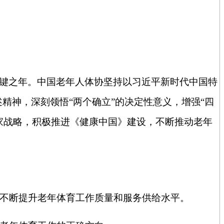
的关键之年。中国老年人体协坚持以习近平新时代中国特
精神，深刻领悟“两个确立”的决定性意义，增强“四
国家战略，积极推进《健康中国》建设，不断推动老年
不断提升老年体育工作质量和服务供给水平。