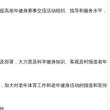
提高老年健身赛事交流活动组织、指导和服务水平，
及部署，大力普及科学健身知识、客观及时报道老年
，加大对老年体育工作和老年健身活动的报道和宣传
性。