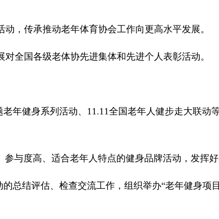
念活动，传承推动老年体育协会工作向更高水平发展。
开展对全国各级老体协先进集体和先进个人表彰活动。
主题老年健身系列活动、
11.11全国老年人健步走大联
、参与度高、适合老年人特点的健身品牌活动，发挥好
动的总结评估、检查交流工作，组织举办“老年健身项目