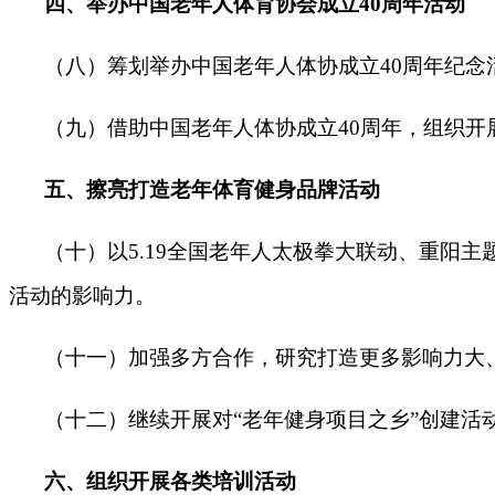
四、举办中国老年人体育协会成立
40周年活动
（八）筹划举办中国老年人体协成立
40周年纪
（九）借助中国老年人体协成立
40周年，组织
五、擦亮打造老年体育健身品牌活动
（十）以
5.19全国老年人太极拳大联动、重阳
活动的影响力。
（十一）加强多方合作，研究打造更多影响力大
（十二）继续开展对“老年健身项目之乡”创建活
六、组织开展各类培训活动