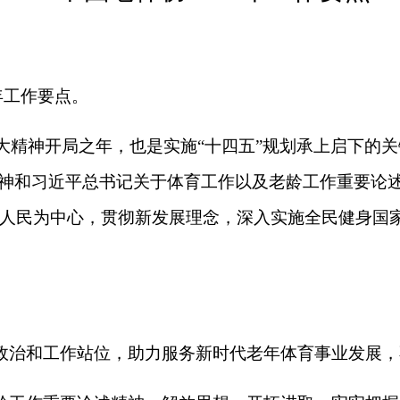
年工作要点。
十大精神开局之年，也是实施“十四五”规划承上启下
神和习近平总书记关于体育工作以及老龄工作重要论述
持以人民为中心，贯彻新发展理念，深入实施全民健身
政治和工作站位，助力服务新时代老年体育事业发展，