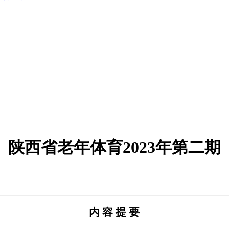
陕西省老年体育2023年第二期
内
容
提
要