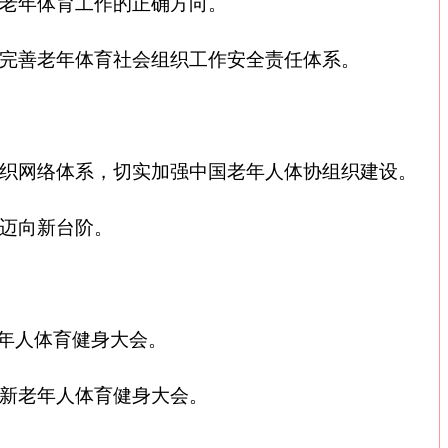
老年体育工作的正确方向。
完善老年体育社会组织工作安全责任体系。
织网络体系，切实加强中国老年人体协组织建设。
迈向新台阶。
年人体育健身大会。
新老年人体育健身大会。