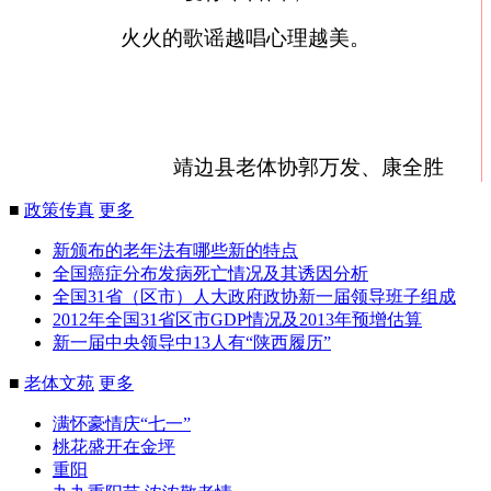
火火的歌谣越唱心理越美。
靖边县老体协郭万发、康全胜
■
政策传真
更多
新颁布的老年法有哪些新的特点
全国癌症分布发病死亡情况及其诱因分析
全国31省（区市）人大政府政协新一届领导班子组成
2012年全国31省区市GDP情况及2013年预增估算
新一届中央领导中13人有“陕西履历”
■
老体文苑
更多
满怀豪情庆“七一”
桃花盛开在金坪
重阳