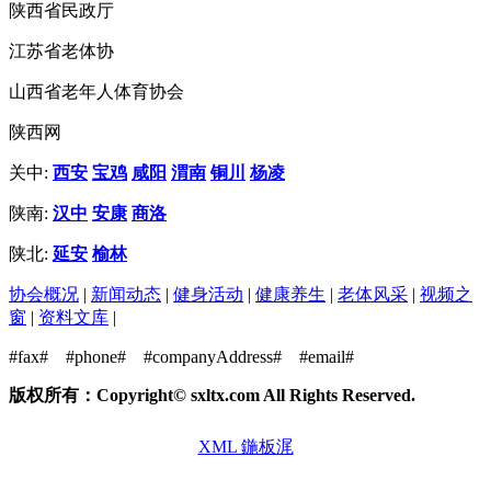
陕西省民政厅
江苏省老体协
山西省老年人体育协会
陕西网
关中:
西安
宝鸡
咸阳
渭南
铜川
杨凌
陕南:
汉中
安康
商洛
陕北:
延安
榆林
协会概况
|
新闻动态
|
健身活动
|
健康养生
|
老体风采
|
视频之
窗
|
资料文库
|
#fax#
#phone#
#companyAddress#
#email#
版权所有：Copyright© sxltx.com All Rights Reserved.
XML 鍦板浘