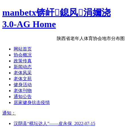
manbetx锛屽鎴风涓嬭浇
3.0-AG Home
陕西省老年人体育协会地市分布图
网站首页
协会概况
政策传真
新闻动态
老体风采
老体文苑
健身活动
老体刊物
通知公告
居家健身抗击疫情
通知：
汉阴县“棋坛达人”——皮永保 2022-07-15