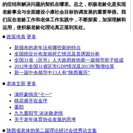
的症结和解决问题的契机在哪里。总之，积极老龄化是实现
老龄事业与全面建设小康社会目标协调发展的重要举措。我
们应在老龄工作和老体工作实践中，不断探索，加深理解和
运用，使积极老龄化理论真正落到实处。
■
政策传真
更多
新颁布的老年法有哪些新的特点
全国癌症分布发病死亡情况及其诱因分析
全国31省（区市）人大政府政协新一届领导班子组成
2012年全国31省区市GDP情况及2013年预增估算
新一届中央领导中13人有“陕西履历”
■
老体文苑
更多
满怀豪情庆“七一”
桃花盛开在金坪
重阳
九九重阳节 浓浓敬老情
关于老年体育协会发展的思考
■
陕西省老体协第二届理论研讨会优秀论文集