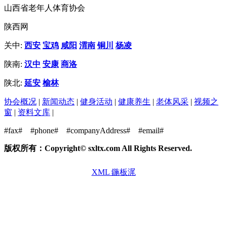
山西省老年人体育协会
陕西网
关中:
西安
宝鸡
咸阳
渭南
铜川
杨凌
陕南:
汉中
安康
商洛
陕北:
延安
榆林
协会概况
|
新闻动态
|
健身活动
|
健康养生
|
老体风采
|
视频之
窗
|
资料文库
|
#fax#
#phone#
#companyAddress#
#email#
版权所有：Copyright© sxltx.com All Rights Reserved.
XML 鍦板浘