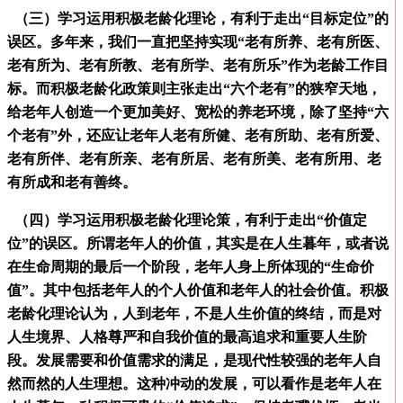
（三）学习运用积极老龄化理论，有利于走出“目标定位”的
误区。多年来，我们一直把坚持实现“老有所养、老有所医、
老有所为、老有所教、老有所学、老有所乐”作为老龄工作目
标。而积极老龄化政策则主张走出“六个老有”的狭窄天地，
给老年人创造一个更加美好、宽松的养老环境，除了坚持“六
个老有”外，还应让老年人老有所健、老有所助、老有所爱、
老有所伴、老有所亲、老有所居、老有所美、老有所用、老
有所成和老有善终。
（四）学习运用积极老龄化理论策，有利于走出“价值定
位”的误区。所谓老年人的价值，其实是在人生暮年，或者说
在生命周期的最后一个阶段，老年人身上所体现的“生命价
值”。其中包括老年人的个人价值和老年人的社会价值。积极
老龄化理论认为，人到老年，不是人生价值的终结，而是对
人生境界、人格尊严和自我价值的最高追求和重要人生阶
段。发展需要和价值需求的满足，是现代性较强的老年人自
然而然的人生理想。这种冲动的发展，可以看作是老年人在