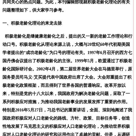
共同关心的热点问题。为此，本刊编辑部现就积极老龄化理论的有关
问题整理如下，供大家学习参考。
一、积极老龄化理论的来龙去脉
积极老龄化是继健康老龄化之后，提出的又一新的老龄工作理论和行
动口号。
积极老龄化从理论来源上说，大概与
20
世纪
60
年代初期美国
学者提出的“成功老龄化”为口号的理论有关。
1997
年
6
月召开的西方七
国丹佛会议提出了积极老龄化的主张。
1999
年
5
月，欧盟通过了积极老
龄化国际研讨会。
2002
年
4
月，第二届世界老龄大会在马德里举行，原
国务委员司马义·艾买提代表中国政府出席了大会。大会郑重提出了积
极老龄化政策框架，而且得到了世界各国的普通响应。改革开放以
来，特别是党的十八大以来，我国政府为解决老龄化问题，采取了一
系列积极应对措施，为推动我国老龄事业的发展发挥了重要的作用。
特别是
2016
年
5
月
27
日，习总书记的重要讲话，全面、深刻地阐述了我
国政府积极应对人口老龄化的路线、方针、政策、目标任务等，创造
性地发展了马克思主义的积极应对人口老龄化理论，为推动世界积极
应对人口老龄化理论的研究和运用作出了卓越的贡献。但是，从调研