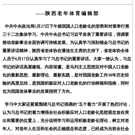
——
陕西老年体育编辑部
中共中央政治局
5
月
27
日下午就我国人口老龄化的形势和对策举行第
三十二次集体学习。中共中央总书记习近平发表了重要讲话，强调要
推动老龄事业全面协调可持续发展。为认真学习深刻领会习总书记的
重要讲话精神，陕西省老体协在潘连生主席的主持下，省老体协全体
人员于
6
月
17
日认真学习了习总书记的重要讲话。大家一致认为，习总
书记的讲话高屋建瓴、内容深邃。是马列主义思想应对中国人口老龄
化的最新思想、最新理论、最新实践，是对我国老龄工作
30
年历史经
验的高度总结，是我国积极应对人口老龄化的行动纲领和指南，同时
也为我国老体事业的发展指明了方向。
学习中大家还紧紧围绕习总书记强调的“五个着力”开展了热烈讨论，
认为习总书记把着力增强全社会积极应对人口老龄化思想观念放在突
出和重要的位置上，充分说明学习和运用积极老龄化理论，树立对老
年人、对老年人生活和生命的正确观念和态度，已经成为当前全社会