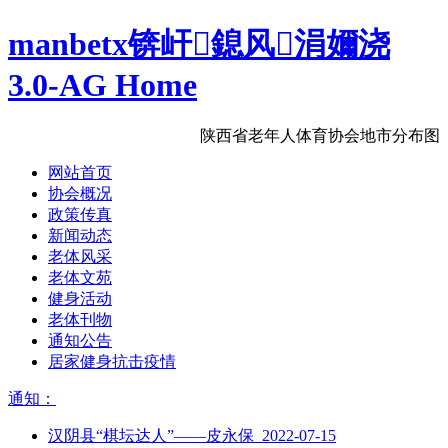
manbetx锛屽鎴风涓嬭浇
3.0-AG Home
陕西省老年人体育协会地市分布图
网站首页
协会概况
政策传真
新闻动态
老体风采
老体文苑
健身活动
老体刊物
通知公告
居家健身抗击疫情
通知：
汉阴县“棋坛达人”——皮永保 2022-07-15