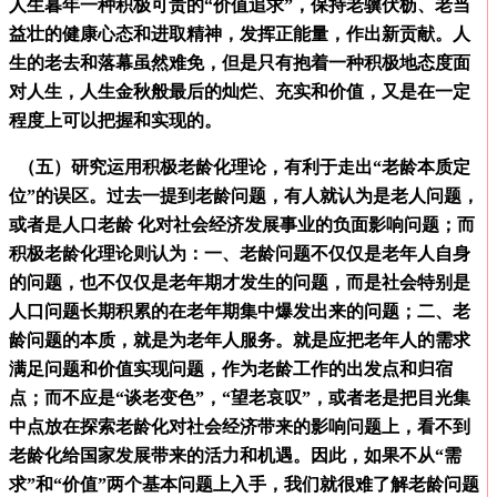
人生暮年一种积极可贵的“价值追求”，保持老骥伏枥、老当
益壮的健康心态和进取精神，发挥正能量，作出新贡献。人
生的老去和落幕虽然难免，但是只有抱着一种积极地态度面
对人生，人生金秋般最后的灿烂、充实和价值，又是在一定
程度上可以把握和实现的。
（五）研究运用积极老龄化理论，有利于走出“老龄本质定
位”的误区。过去一提到老龄问题，有人就认为是老人问题，
或者是人口老龄 化对社会经济发展事业的负面影响问题；而
积极老龄化理论则认为：一、老龄问题不仅仅是老年人自身
的问题，也不仅仅是老年期才发生的问题，而是社会特别是
人口问题长期积累的在老年期集中爆发出来的问题；二、老
龄问题的本质，就是为老年人服务。就是应把老年人的需求
满足问题和价值实现问题，作为老龄工作的出发点和归宿
点；而不应是“谈老变色”，“望老哀叹”，或者老是把目光集
中点放在探索老龄化对社会经济带来的影响问题上，看不到
老龄化给国家发展带来的活力和机遇。因此，如果不从“需
求”和“价值”两个基本问题上入手，我们就很难了解老龄问题