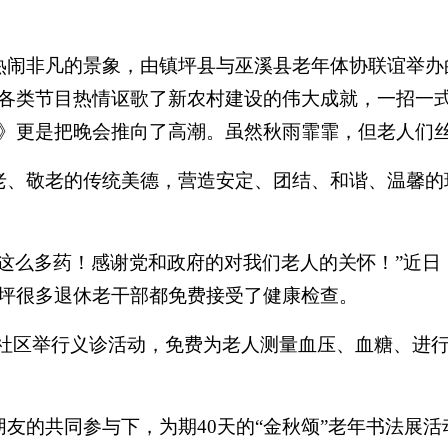
热闹非凡的景象，由镇坪县与巫溪县老年体协联谊举办
各类节目热情讴歌了新农村建设的伟大成就，一招一
》更是把晚会推向了高潮。虽然秋雨霏霏，但老人们
老、敬老的传统美德，营造安定、团结、和谐、温馨的
这么多药！感谢党和政府的对我们老人的关怀！
”
近日
坪很多退休老干部都免费接受了健康检查。
社区举行义诊活动，免费为老人测量血压、血糖、进
朋友的共同参与下，为期
40
天的
“
金秋颂
”
老年书法展活