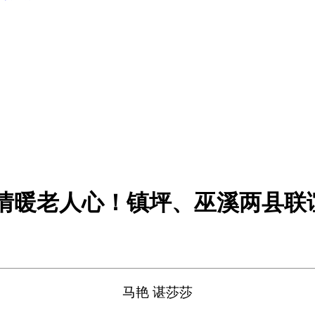
 情暖老人心！镇坪、巫溪两县联
马艳
谌莎莎