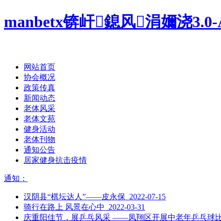
manbetx锛屽鎴风涓嬭浇3.0-
网站首页
协会概况
政策传真
新闻动态
老体风采
老体文苑
健身活动
老体刊物
通知公告
居家健身抗击疫情
通知：
汉阴县“棋坛达人”——皮永保 2022-07-15
骑行在路上 风景在心中 2022-03-31
庆重阳佳节，展乒乓风采 ——凤翔区开展中老年乒乓球比赛活动