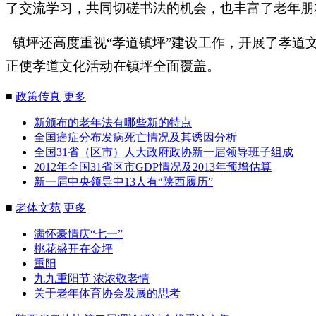
了交流学习，共同切磋书法的机会，也丰富了老年朋
镇坪还高度重视
“
孝道镇坪
”
建设工作，开展了孝道
正使孝道文化活动在镇坪全面覆盖。
■
政策传真
更多
新颁布的老年法有哪些新的特点
全国癌症分布发病死亡情况及其诱因分析
全国31省（区市）人大政府政协新一届领导班子组成
2012年全国31省区市GDP情况及2013年预增估算
新一届中央领导中13人有“陕西履历”
■
老体文苑
更多
满怀豪情庆“七一”
桃花盛开在金坪
重阳
九九重阳节 浓浓敬老情
关于老年体育协会发展的思考