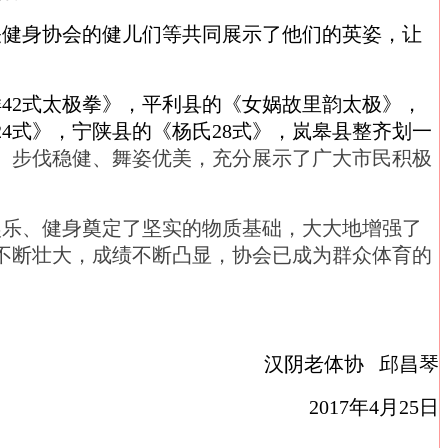
关健身协会的健儿们等共同展示了他们的英姿，让
样
42
式太极拳》，平利县的《女娲故里韵太极》，
24
式》，宁陕县的《杨氏
28
式》，岚皋县整齐划一
、步伐稳健、舞姿优美，充分展示了广大市民积极
乐、健身奠定了坚实的物质基础，大大地增强了
不断壮大，成绩不断凸显，协会已成为群众体育的
汉阴老体协
邱昌琴
2017
年
4
月
25
日