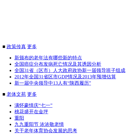
■
政策传真
更多
新颁布的老年法有哪些新的特点
全国癌症分布发病死亡情况及其诱因分析
全国31省（区市）人大政府政协新一届领导班子组成
2012年全国31省区市GDP情况及2013年预增估算
新一届中央领导中13人有“陕西履历”
■
老体文苑
更多
满怀豪情庆“七一”
桃花盛开在金坪
重阳
九九重阳节 浓浓敬老情
关于老年体育协会发展的思考