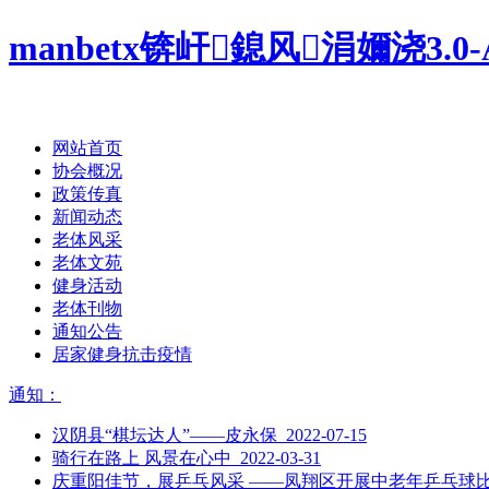
manbetx锛屽鎴风涓嬭浇3.0-
网站首页
协会概况
政策传真
新闻动态
老体风采
老体文苑
健身活动
老体刊物
通知公告
居家健身抗击疫情
通知：
汉阴县“棋坛达人”——皮永保 2022-07-15
骑行在路上 风景在心中 2022-03-31
庆重阳佳节，展乒乓风采 ——凤翔区开展中老年乒乓球比赛活动