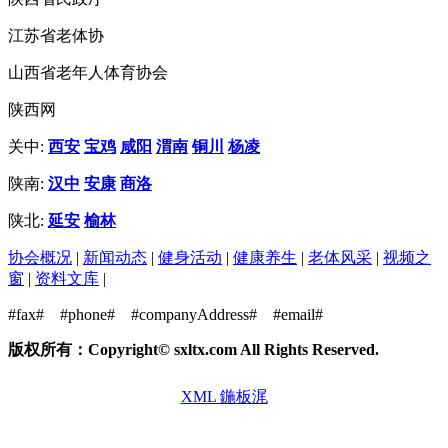
江苏省老体协
山西省老年人体育协会
陕西网
关中:
西安
宝鸡
咸阳
渭南
铜川
杨凌
陕南:
汉中
安康
商洛
陕北:
延安
榆林
协会概况
|
新闻动态
|
健身活动
|
健康养生
|
老体风采
|
视频之
窗
|
资料文库
|
#fax#
#phone#
#companyAddress#
#email#
版权所有：Copyright© sxltx.com All Rights Reserved.
XML 鍦板浘