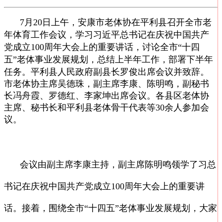
7
月
20日上午，
安康市老体协在平利县召开全市老
年体育工作会议，
学习习近平总书记在庆祝中国共产
党成立
100周年大会上的重要讲话，讨论全市“十四
五”老体事业发展规划，总结上半年工作，部署下半年
任务。
平利县人民政府副县长罗俊出席会议并致辞。
市老体协主席吴德珠，副主席李康、陈明鸣，副秘书
长冯舟霞、罗德红、李家坤出席会议。各县区老体协
主席、秘书长和平利县老体骨干代表等
30
余人参加会
议。
会议由副主席李康主持，副主席陈明鸣领学了习总
书记在庆祝中国共产党成立
100周年大会上的重要讲
话。接着，围绕全市“十四五”老体事业发展规划，大家