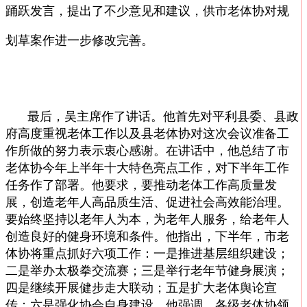
踊跃发言，提出了不少意见和建议，供市老体协
对规
划草案作进一步修改完善。
最后，吴主席作了讲话。他首先对平利县委、县政
府高度重视老体工作以及县老体协对这次会议准备工
作所做的努力表示衷心感谢。在讲话中，他总结了市
老体协今年上半年十大特色亮点工作，对下半年工作
任务作了部署。他要求，要推动老体工作高质量发
展，创造老年人高品质生活、促进社会高效能治理。
要始终坚持以老年人为本，为老年人服务，给老年人
创造良好的健身环境和条件。他指出，下半年，市老
体协将重点抓好六项工作：一是推进基层组织建设；
二是举办太极拳交流赛；三是举行老年节健身展演；
四是继续开展健步走大联动；五是扩大老体舆论宣
传；六是强化协会自身建设。他强调，各级老体协领