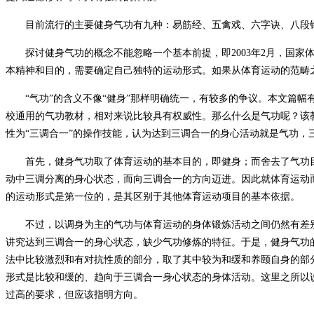
目前流行的主要健身气功有九种：易筋经、五禽戏、六字诀、八段
探讨健身气功的概念不能忽略一个基本前提，即2003年2月，国
本精神和目的，需要确定自己独特的运动形式。如果从体育运动的范畴
“气功”的含义不像“健身”那样明确统一，有较多的争议。本文篇
校通用的气功教材，相对来说比较具有权威性。那么什么是气功呢？该
性为“三调合一”的操作技能，认为达到三调合一的身心活动就是气功，
首先，健身气功取了体育运动的基本目的，即健身；而舍去了气功
动中三调分离的身心状态，而向三调合一的方向迈进。因此就体育运动
的运动形式是第一位的，是其区别于其他体育运动项目的基本依据。
不过，以调身为主的气功与体育运动的身体锻炼活动之间仍然有差
讲究达到三调合一的身心状态，缺少气功修炼的特征。于是，健身气功
法中比较激烈和有对抗性质的部分，取了其中较为和缓和养颐自身的部
形式是比较和缓的、趋向于三调合一身心状态的身体活动。这里之所以
过高的要求，但应该指明方向。