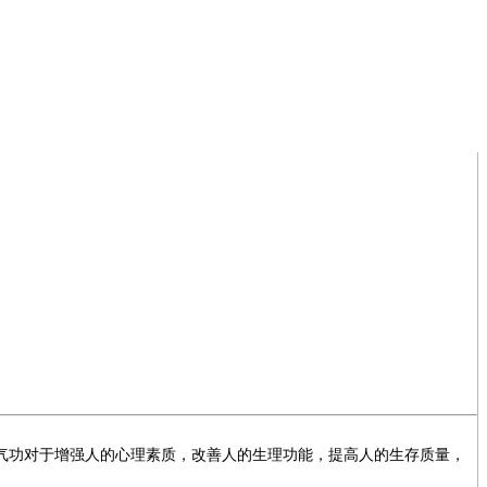
功对于增强人的心理素质，改善人的生理功能，提高人的生存质量，