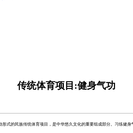
传统体育项目:健身气功
形式的民族传统体育项目，是中华悠久文化的重要组成部分。习练健身气