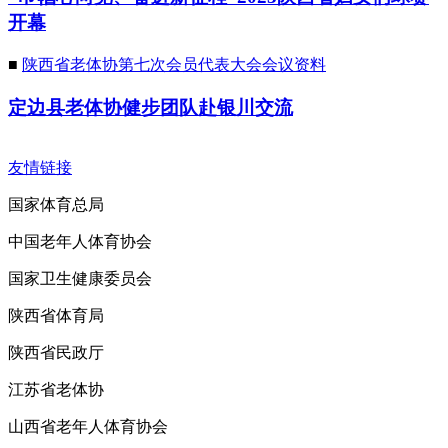
开幕
■
陕西省老体协第七次会员代表大会会议资料
定边县老体协健步团队赴银川交流
友情链接
国家体育总局
中国老年人体育协会
国家卫生健康委员会
陕西省体育局
陕西省民政厅
江苏省老体协
山西省老年人体育协会