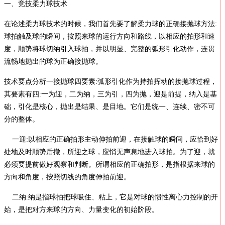
一、竞技柔力球技术
在论述柔力球技术的时候，我们首先要了解柔力球的正确接抛球方法:
球拍触及球的瞬间，按照来球的运行方向和路线，以相应的拍形和速
度，顺势将球切纳引入球拍，并以明显、完整的弧形引化动作，连贯
流畅地抛出的球为正确接抛球。
技术要点分析一接抛球四要素:弧形引化作为持拍挥动的接抛球过程，
其要素有四:一为迎，二为纳，三为引，四为抛，迎是前提，纳入是基
础，引化是核心，抛出是结果、是目地。它们是统一、连续、密不可
分的整体。
一迎:以相应的正确拍形主动伸拍前迎，在接触球的瞬间，应恰到好
处地及时顺势后撤，所迎之球，应悄无声息地进入球拍。为了迎，就
必须要提前做好观察和判断。所谓相应的正确拍形，是指根据来球的
方向和角度，按照切线的角度伸拍前迎。
二纳:纳是指球拍把球吸住、粘上，它是对球的惯性离心力控制的开
始，是把对方来球的方向、力量变化的初始阶段。