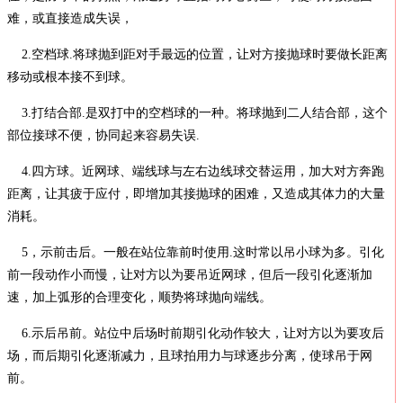
难，或直接造成失误，
2.空档球.将球抛到距对手最远的位置，让对方接抛球时要做长距离
移动或根本接不到球。
3.打结合部.是双打中的空档球的一种。将球抛到二人结合部，这个
部位接球不便，协同起来容易失误.
4.四方球。近网球、端线球与左右边线球交替运用，加大对方奔跑
距离，让其疲于应付，即增加其接抛球的困难，又造成其体力的大量
消耗。
5，示前击后。一般在站位靠前时使用.这时常以吊小球为多。引化
前一段动作小而慢，让对方以为要吊近网球，但后一段引化逐渐加
速，加上弧形的合理变化，顺势将球抛向端线。
6.示后吊前。站位中后场时前期引化动作较大，让对方以为要攻后
场，而后期引化逐渐减力，且球拍用力与球逐步分离，使球吊于网
前。