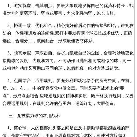
1、避实就虚，击其弱点。要最大限度地发挥自已的优势和特长，找
准对方的薄弱环节、弱点或要害，力求化强为弱，以长击短。
2、协调一致、优化组合，精心搞好前后动作的衔接和组合，讲究攻
防的一体性和进攻的连续性.双打中要发挥两个球员技战术优势，正确
选位，合理分工，默契配合，形成最佳攻防体系。
3、隐真示假，声东击西。要尽力隐蔽自已的企图，合理巧妙地变化
接抛球的弧度、力度和方向。不同动作可抛出相同或相似的球，同一
或相似的动作又可抛出不同的球，以假乱真，给对方造成错觉。
4、点面结合，巧用规则。要充分利用场地给予的所有空间，在前、
后、左、右、、中的无穷变化中做文章。同时又要有战术上的“要
点”，形成点面结合.应吃透规则的精神和实质，既严格执行规则，又要
合理运用规则，在规则允许的范围内，运筹谋划，大胆创造。
三、竞技柔力球的常用战术
1、窝心球。人的档部到头部之间是正反手接抛球都最感困难的部
位，是防守中的弱点，用追身球直指对方心窝区，可使对方接抛困