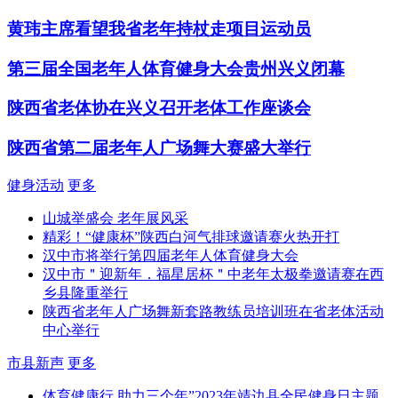
黄玮主席看望我省老年持杖走项目运动员
第三届全国老年人体育健身大会贵州兴义闭幕
陕西省老体协在兴义召开老体工作座谈会
陕西省第二届老年人广场舞大赛盛大举行
健身活动
更多
山城举盛会 老年展风采
精彩！“健康杯”陕西白河气排球邀请赛火热开打
汉中市将举行第四届老年人体育健身大会
汉中市＂迎新年．福星居杯＂中老年太极拳邀请赛在西
乡县隆重举行
陕西省老年人广场舞新套路教练员培训班在省老体活动
中心举行
市县新声
更多
体育健康行 助力三个年”2023年靖边县全民健身日主题