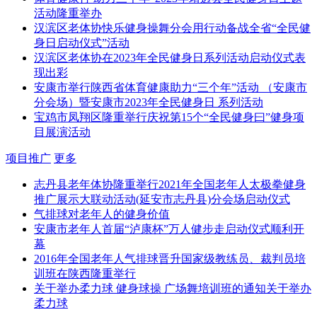
活动隆重举办
汉滨区老体协快乐健身操舞分会用行动备战全省“全民健
身日启动仪式”活动
汉滨区老体协在2023年全民健身日系列活动启动仪式表
现出彩
安康市举行陕西省体育健康助力“三个年”活动 （安康市
分会场）暨安康市2023年全民健身日 系列活动
宝鸡市凤翔区隆重举行庆祝第15个“全民健身曰”健身项
目展演活动
项目推广
更多
志丹县老年体协隆重举行2021年全国老年人太极拳健身
推广展示大联动活动(延安市志丹县)分会场启动仪式
气排球对老年人的健身价值
安康市老年人首届“泸康杯”万人健步走启动仪式顺利开
幕
2016年全国老年人气排球晋升国家级教练员、裁判员培
训班在陕西隆重举行
关于举办柔力球 健身球操 广场舞培训班的通知关于举办
柔力球