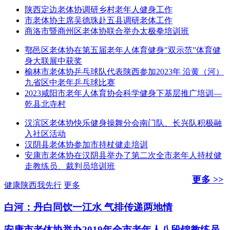
陕西定边老体协调研乡村老年人健身工作
市老体协主席吴德珠赴五县调研老体工作
商洛市暨商州区老体协联合举办太极拳培训班
鄠邑区老体协在第五届老年人体育健身"双示范”体育健
身大联展中获奖
榆林市老体协乒乓球队代表陕西参加2023年 沿黄（河）
九省区中老年乒乓球比赛
2023咸阳市老年人体育协会科学健身下基层推广培训—
乾县北寺村
汉滨区老体协快乐健身操舞分会南门队、长兴队积极融
入社区活动
汉阴县老体协参加市持杖健走培训
安康市老体协在汉阴县举办了第二次全市老年人持杖健
走教练员、裁判员培训班
更多 >>
健康陕西我先行
更多
白河：丹白同饮一江水 气排传递两地情
安康市老体协举办2019年全市老年人八段锦教练员