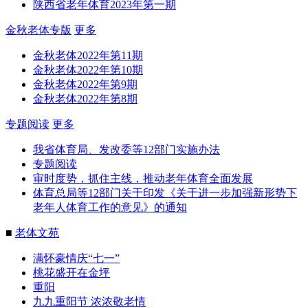
陕西省老年体育2023年第一期
金秋老体专版
更多
金秋老体2022年第11期
金秋老体2022年第10期
金秋老体2022年第9期
金秋老体2022年第8期
专题阅读
更多
我省体育局、发改委等12部门实施办法
专题阅读
审时度势，抓住主线，推动老年体育全面发展
体育总局等12部门关于印发《关于进一步加强新形势下
老年人体育工作的意见》的通知
■
老体文苑
满怀豪情庆“七一”
桃花盛开在金坪
重阳
九九重阳节 浓浓敬老情