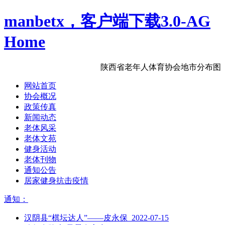
manbetx，客户端下载3.0-AG
Home
陕西省老年人体育协会地市分布图
网站首页
协会概况
政策传真
新闻动态
老体风采
老体文苑
健身活动
老体刊物
通知公告
居家健身抗击疫情
通知：
汉阴县“棋坛达人”——皮永保 2022-07-15