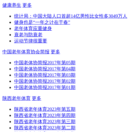
健康养生
更多
统计局：中国大陆人口首超14亿男性比女性多3049万人
健身也是“一年之计在于春”
老年体育应重健身
衰老与防衰老
运动节律很重要
中国老年体育协会简报
更多
中国老体协简报2017年第05期
中国老体协简报2017年第04期
中国老体协简报2017年第03期
中国老体协简报2017年第02期
中国老体协简报2017年第01期
陕西老年体育
更多
陕西省老年体育2023年第五期
陕西省老年体育2023年第四期
陕西省老年体育2023年第三期
陕西省老年体育2023年第二期