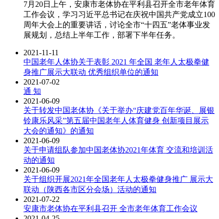
7月20日上午，安康市老体协在平利县召开全市老年体育
工作会议，学习习近平总书记在庆祝中国共产党成立100
周年大会上的重要讲话，讨论全市“十四五”老体事业发
展规划，总结上半年工作，部署下半年任务。
2021-11-11
中国老年人体协关于表彰 2021 年全国 老年人太极拳健
身推广展示大联动 优秀组织单位的通知
2021-07-02
通 知
2021-06-09
关于转发中国老体协《关于举办“庆建党百年华诞、展银
铃康乐风采”第五届中国老年人体育健身 创新项目展示
大会的通知》的通知
2021-06-09
关于申请组队参加中国老体协2021年体育 交流和培训活
动的通知
2021-06-09
关于组织开展2021年全国老年人太极拳健身推广 展示大
联动（陕西各市区分会场）活动的通知
2021-07-22
安康市老体协在平利县召开 全市老年体育工作会议
2021-04-25