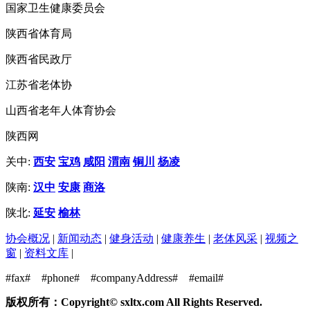
国家卫生健康委员会
陕西省体育局
陕西省民政厅
江苏省老体协
山西省老年人体育协会
陕西网
关中:
西安
宝鸡
咸阳
渭南
铜川
杨凌
陕南:
汉中
安康
商洛
陕北:
延安
榆林
协会概况
|
新闻动态
|
健身活动
|
健康养生
|
老体风采
|
视频之
窗
|
资料文库
|
#fax#
#phone#
#companyAddress#
#email#
版权所有：Copyright© sxltx.com All Rights Reserved.