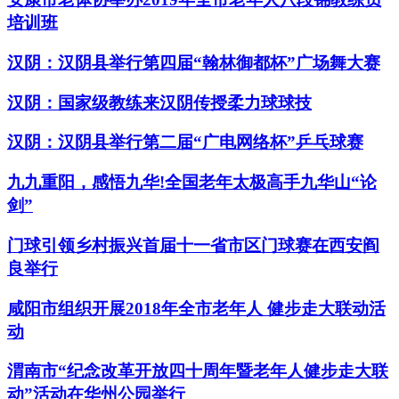
培训班
汉阴：汉阴县举行第四届“翰林御都杯”广场舞大赛
汉阴：国家级教练来汉阴传授柔力球球技
汉阴：汉阴县举行第二届“广电网络杯”乒乓球赛
九九重阳，感悟九华!全国老年太极高手九华山“论
剑”
门球引领乡村振兴首届十一省市区门球赛在西安阎
良举行
咸阳市组织开展2018年全市老年人 健步走大联动活
动
渭南市“纪念改革开放四十周年暨老年人健步走大联
动”活动在华州公园举行