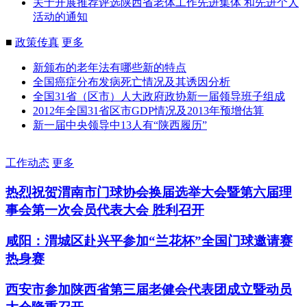
关于开展推荐评选陕西省老体工作先进集体 和先进个人
活动的通知
■
政策传真
更多
新颁布的老年法有哪些新的特点
全国癌症分布发病死亡情况及其诱因分析
全国31省（区市）人大政府政协新一届领导班子组成
2012年全国31省区市GDP情况及2013年预增估算
新一届中央领导中13人有“陕西履历”
工作动态
更多
热烈祝贺渭南市门球协会换届选举大会暨第六届理
事会第一次会员代表大会 胜利召开
咸阳：渭城区赴兴平参加“兰花杯”全国门球邀请赛
热身赛
西安市参加陕西省第三届老健会代表团成立暨动员