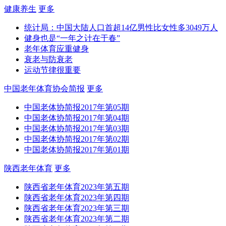
健康养生
更多
统计局：中国大陆人口首超14亿男性比女性多3049万人
健身也是“一年之计在于春”
老年体育应重健身
衰老与防衰老
运动节律很重要
中国老年体育协会简报
更多
中国老体协简报2017年第05期
中国老体协简报2017年第04期
中国老体协简报2017年第03期
中国老体协简报2017年第02期
中国老体协简报2017年第01期
陕西老年体育
更多
陕西省老年体育2023年第五期
陕西省老年体育2023年第四期
陕西省老年体育2023年第三期
陕西省老年体育2023年第二期