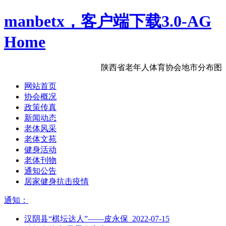
manbetx，客户端下载3.0-AG
Home
陕西省老年人体育协会地市分布图
网站首页
协会概况
政策传真
新闻动态
老体风采
老体文苑
健身活动
老体刊物
通知公告
居家健身抗击疫情
通知：
汉阴县“棋坛达人”——皮永保 2022-07-15