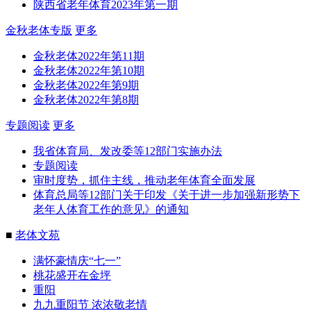
陕西省老年体育2023年第一期
金秋老体专版
更多
金秋老体2022年第11期
金秋老体2022年第10期
金秋老体2022年第9期
金秋老体2022年第8期
专题阅读
更多
我省体育局、发改委等12部门实施办法
专题阅读
审时度势，抓住主线，推动老年体育全面发展
体育总局等12部门关于印发《关于进一步加强新形势下
老年人体育工作的意见》的通知
■
老体文苑
满怀豪情庆“七一”
桃花盛开在金坪
重阳
九九重阳节 浓浓敬老情