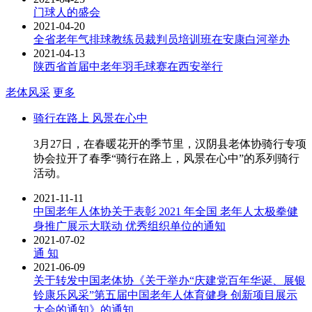
门球人的盛会
2021-04-20
全省老年气排球教练员裁判员培训班在安康白河举办
2021-04-13
陕西省首届中老年羽毛球赛在西安举行
老体风采
更多
骑行在路上 风景在心中
3月27日，在春暖花开的季节里，汉阴县老体协骑行专项
协会拉开了春季“骑行在路上，风景在心中”的系列骑行
活动。
2021-11-11
中国老年人体协关于表彰 2021 年全国 老年人太极拳健
身推广展示大联动 优秀组织单位的通知
2021-07-02
通 知
2021-06-09
关于转发中国老体协《关于举办“庆建党百年华诞、展银
铃康乐风采”第五届中国老年人体育健身 创新项目展示
大会的通知》的通知