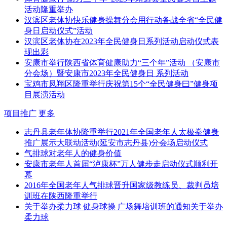
活动隆重举办
汉滨区老体协快乐健身操舞分会用行动备战全省“全民健
身日启动仪式”活动
汉滨区老体协在2023年全民健身日系列活动启动仪式表
现出彩
安康市举行陕西省体育健康助力“三个年”活动 （安康市
分会场）暨安康市2023年全民健身日 系列活动
宝鸡市凤翔区隆重举行庆祝第15个“全民健身曰”健身项
目展演活动
项目推广
更多
志丹县老年体协隆重举行2021年全国老年人太极拳健身
推广展示大联动活动(延安市志丹县)分会场启动仪式
气排球对老年人的健身价值
安康市老年人首届“泸康杯”万人健步走启动仪式顺利开
幕
2016年全国老年人气排球晋升国家级教练员、裁判员培
训班在陕西隆重举行
关于举办柔力球 健身球操 广场舞培训班的通知关于举办
柔力球