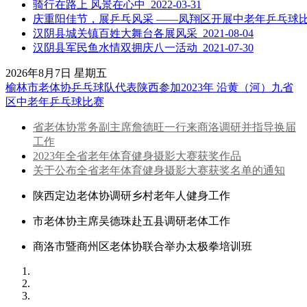
骑行在路上 风景在心中 2022-03-31
庆重阳佳节，展乒乓风采 ——凤翔区开展中老年乒乓球比赛活动
汉阴县城关镇百姓大舞台各展风采 2021-08-04
汉阴县军民鱼水情双拥庆八一活动 2021-07-30
2026年8月7日 星期五
榆林市老体协乒乓球队代表陕西参加2023年 沿黄（河）九省
区中老年乒乓球比赛
省老体协常务副主席詹德旺一行来商洛调研并指导换届
工作
2023年全省老年体育健身摄影大赛获奖作品
关于公布全省老年体育健身摄影大赛获奖名单的通知
陕西定边老体协调研乡村老年人健身工作
市老体协主席吴德珠赴五县调研老体工作
商洛市暨商州区老体协联合举办太极拳培训班