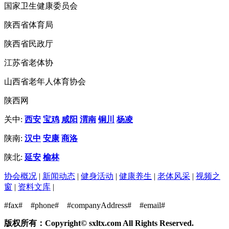
国家卫生健康委员会
陕西省体育局
陕西省民政厅
江苏省老体协
山西省老年人体育协会
陕西网
关中:
西安
宝鸡
咸阳
渭南
铜川
杨凌
陕南:
汉中
安康
商洛
陕北:
延安
榆林
协会概况
|
新闻动态
|
健身活动
|
健康养生
|
老体风采
|
视频之
窗
|
资料文库
|
#fax#
#phone#
#companyAddress#
#email#
版权所有：Copyright© sxltx.com All Rights Reserved.