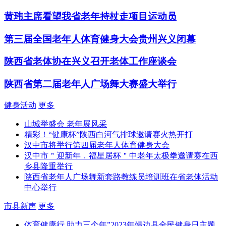
黄玮主席看望我省老年持杖走项目运动员
第三届全国老年人体育健身大会贵州兴义闭幕
陕西省老体协在兴义召开老体工作座谈会
陕西省第二届老年人广场舞大赛盛大举行
健身活动
更多
山城举盛会 老年展风采
精彩！“健康杯”陕西白河气排球邀请赛火热开打
汉中市将举行第四届老年人体育健身大会
汉中市＂迎新年．福星居杯＂中老年太极拳邀请赛在西
乡县隆重举行
陕西省老年人广场舞新套路教练员培训班在省老体活动
中心举行
市县新声
更多
体育健康行 助力三个年”2023年靖边县全民健身日主题