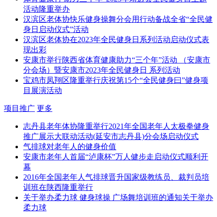
活动隆重举办
汉滨区老体协快乐健身操舞分会用行动备战全省“全民健
身日启动仪式”活动
汉滨区老体协在2023年全民健身日系列活动启动仪式表
现出彩
安康市举行陕西省体育健康助力“三个年”活动 （安康市
分会场）暨安康市2023年全民健身日 系列活动
宝鸡市凤翔区隆重举行庆祝第15个“全民健身曰”健身项
目展演活动
项目推广
更多
志丹县老年体协隆重举行2021年全国老年人太极拳健身
推广展示大联动活动(延安市志丹县)分会场启动仪式
气排球对老年人的健身价值
安康市老年人首届“泸康杯”万人健步走启动仪式顺利开
幕
2016年全国老年人气排球晋升国家级教练员、裁判员培
训班在陕西隆重举行
关于举办柔力球 健身球操 广场舞培训班的通知关于举办
柔力球