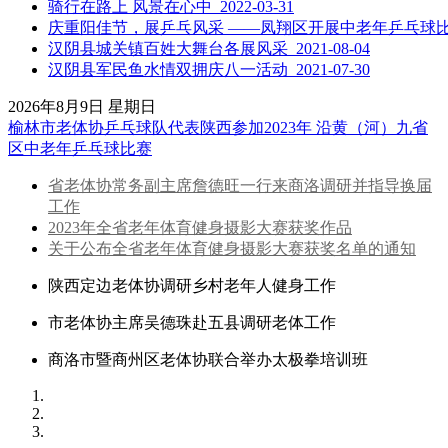
骑行在路上 风景在心中 2022-03-31
庆重阳佳节，展乒乓风采 ——凤翔区开展中老年乒乓球比赛活动
汉阴县城关镇百姓大舞台各展风采 2021-08-04
汉阴县军民鱼水情双拥庆八一活动 2021-07-30
2026年8月9日 星期日
榆林市老体协乒乓球队代表陕西参加2023年 沿黄（河）九省
区中老年乒乓球比赛
省老体协常务副主席詹德旺一行来商洛调研并指导换届
工作
2023年全省老年体育健身摄影大赛获奖作品
关于公布全省老年体育健身摄影大赛获奖名单的通知
陕西定边老体协调研乡村老年人健身工作
市老体协主席吴德珠赴五县调研老体工作
商洛市暨商州区老体协联合举办太极拳培训班