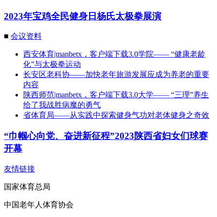
2023年宝鸡全民健身日杨氏太极拳展演
■
会议资料
西安体育|manbetx，客户端下载3.0学院—— “健康老龄
化”与太极拳运动
长安区老科协——加快老年旅游发展应成为养老的重要
内容
陕西师范|manbetx，客户端下载3.0大学—— “三理”养生
给了我战胜病魔的勇气
省体育局——从实践中探索健身气功对老体健身之奇效
“巾帼心向党、奋进新征程”2023陕西省妇女们球赛
开幕
友情链接
国家体育总局
中国老年人体育协会