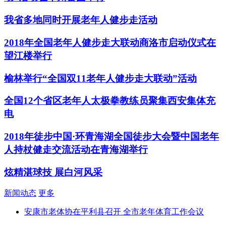
我省多地同时开展老年人健步走活动
2018年全国老年人健步走大联动商洛市启动仪式在
望江楼举行
榆林举行“全国双11老年人健步走大联动”活动
全国12个省区老年人太极拳教练员聚集西安集体充
电
2018年徒步中国·环青海湖全国徒步大会暨中国老年
人持杖健走交流活动在青海湖举行
炫精湛球技 展白河风采
新闻动态
更多
安康市老体协在平利县召开 全市老年体育工作会议